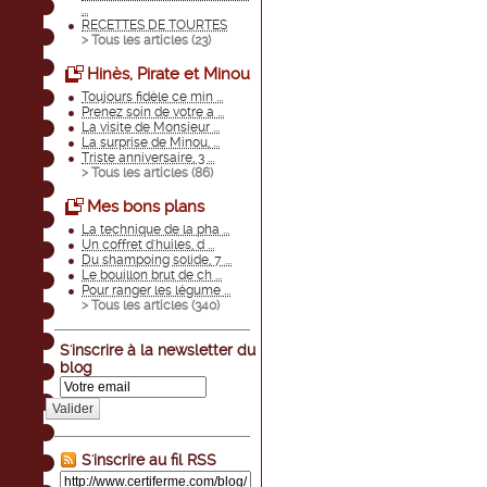
...
RECETTES DE TOURTES
> Tous les articles (
23
)
Hinès, Pirate et Minou
Toujours fidèle ce min ...
Prenez soin de votre a ...
La visite de Monsieur ...
La surprise de Minou, ...
Triste anniversaire, 3 ...
> Tous les articles (
86
)
Mes bons plans
La technique de la pha ...
Un coffret d'huiles, d ...
Du shampoing solide, 7 ...
Le bouillon brut de ch ...
Pour ranger les légume ...
> Tous les articles (
340
)
S'inscrire à la newsletter du
blog
Valider
S'inscrire au fil RSS