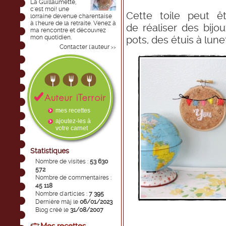
La Guillaumette,
c'est moi! une
Cette toile peut ê
lorraine devenue charentaise
à l'heure de la retraite. Venez à
de réaliser des bijo
ma rencontre et découvrez
mon quotidien.
pots, des étuis à lunett
Contacter l'auteur
>>
mes recettes
ajoutez-les à
votre carnet
Statistiques
Nombre de visites :
53 630
572
Nombre de commentaires :
45 118
Nombre d'articles :
7 395
Dernière màj le
06/01/2023
Blog créé le
31/08/2007