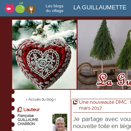
Les blogs
LA GUILLAUMETTE
du village
> Accueil du blog <
Une nouveauté DMC : to
mars 2017
L'auteur
Françoise
Je partage avec vo
GUILLAUME
CHARRON
nouvelle toile en lièg