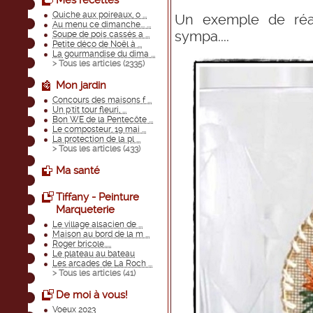
Mes recettes
Quiche aux poireaux, o ...
Un exemple de réal
Au menu ce dimanche... ...
sympa....
Soupe de pois cassés a ...
Petite déco de Noël à ...
La gourmandise du dima ...
> Tous les articles (
2335
)
Mon jardin
Concours des maisons f ...
Un p'tit tour fleuri, ...
Bon WE de la Pentecôte ...
Le composteur, 19 mai ...
La protection de la pl ...
> Tous les articles (
433
)
Ma santé
Tiffany - Peinture
Marqueterie
Le village alsacien de ...
Maison au bord de la m ...
Roger bricole.....
Le plateau au bateau
Les arcades de La Roch ...
> Tous les articles (
41
)
De moi à vous!
Voeux 2023