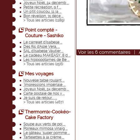
Joyeux Noël, 24 décemb ...
Petite récréation, 9 f ...
Un p'tit coucou, 11 ja ...
Bon réveillon, 31 déce ...
> Tous les articles (
1189
)
Point compté -
Couture - Sashiko
Le carrelet d'Isabelle ...
Des fils d'Aloe Vera, ...
SAL d'Isabelle Vautier ...
Voir
les
6
commentaires
|
Le cadeau MAKEASY, 8 d ...
Les hippopotames de Be ...
> Tous les articles (
256
)
Mes voyages
Nouvelle table roulant ...
"Impressions impériale ...
Joyeux Noël, 24 décemb ...
Carte postale de nos v ...
Je suis de retour.... ...
> Tous les articles (
467
)
Thermomix-Cookéo-
Cake Factory
Soupe aux verts de poi ...
Poireaux mimosa vinaig ...
Le gâteau "super pomme ...
Tartelettes à la crème ...