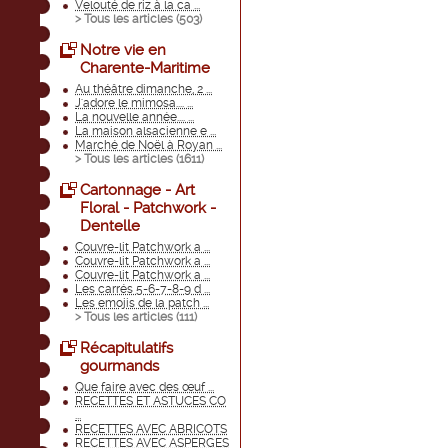
Velouté de riz à la ca ...
> Tous les articles (
503
)
Notre vie en
Charente-Maritime
Au théâtre dimanche, 2 ...
J'adore le mimosa.... ...
La nouvelle année.... ...
La maison alsacienne e ...
Marché de Noël à Royan ...
> Tous les articles (
1611
)
Cartonnage - Art
Floral - Patchwork -
Dentelle
Couvre-lit Patchwork a ...
Couvre-lit Patchwork a ...
Couvre-lit Patchwork a ...
Les carrés 5-6-7-8-9 d ...
Les emojis de la patch ...
> Tous les articles (
111
)
Récapitulatifs
gourmands
Que faire avec des œuf ...
RECETTES ET ASTUCES CO
...
RECETTES AVEC ABRICOTS
RECETTES AVEC ASPERGES