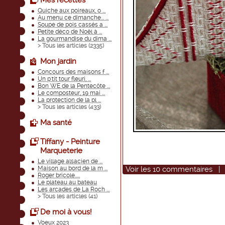
Mes recettes
Quiche aux poireaux, o ...
Au menu ce dimanche... ...
Soupe de pois cassés a ...
Petite déco de Noël à ...
La gourmandise du dima ...
> Tous les articles (
2335
)
Mon jardin
Concours des maisons f ...
Un p'tit tour fleuri, ...
Bon WE de la Pentecôte ...
Le composteur, 19 mai ...
La protection de la pl ...
> Tous les articles (
433
)
Ma santé
Tiffany - Peinture
Marqueterie
Le village alsacien de ...
Voir
les
10
commentaires
Maison au bord de la m ...
Roger bricole.....
Le plateau au bateau
Les arcades de La Roch ...
> Tous les articles (
41
)
De moi à vous!
Voeux 2023