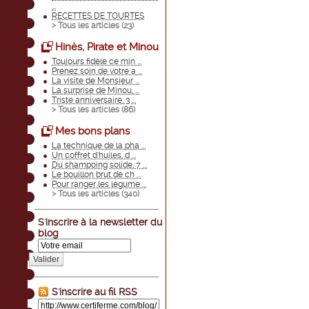
...
RECETTES DE TOURTES
> Tous les articles (
23
)
Hinès, Pirate et Minou
Toujours fidèle ce min ...
Prenez soin de votre a ...
La visite de Monsieur ...
La surprise de Minou, ...
Triste anniversaire, 3 ...
> Tous les articles (
86
)
Mes bons plans
La technique de la pha ...
Un coffret d'huiles, d ...
Du shampoing solide, 7 ...
Le bouillon brut de ch ...
Pour ranger les légume ...
> Tous les articles (
340
)
S'inscrire à la newsletter du
blog
Valider
S'inscrire au fil RSS