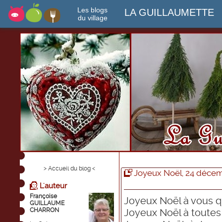
Les blogs
LA GUILLAUMETTE
du village
> Accueil du blog <
Joyeux Noël, 24 déce
L'auteur
Françoise
Joyeux Noël à vous q
GUILLAUME
CHARRON
Joyeux Noël à toutes