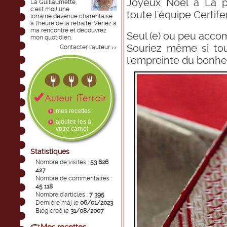
Joyeux Noël à La pe
La Guillaumette,
c'est moi! une
toute l'équipe Certif
lorraine devenue charentaise
à l'heure de la retraite. Venez à
ma rencontre et découvrez
Seul (e) ou peu accom
mon quotidien.
Souriez même si tou
Contacter l'auteur
>>
l'empreinte du bonheu
mes recettes
ajoutez-les à
votre carnet
Statistiques
Nombre de visites :
53 626
427
Nombre de commentaires :
45 118
Nombre d'articles :
7 395
Dernière màj le
06/01/2023
Blog créé le
31/08/2007