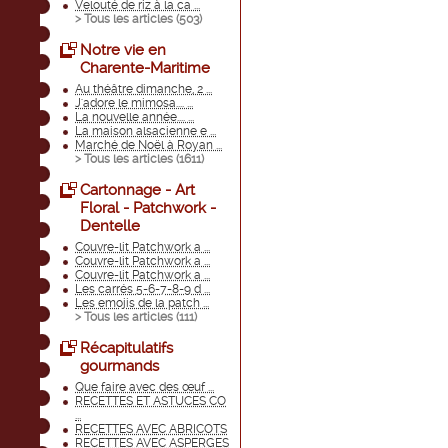
Velouté de riz à la ca ...
> Tous les articles (
503
)
Notre vie en
Charente-Maritime
Au théâtre dimanche, 2 ...
J'adore le mimosa.... ...
La nouvelle année.... ...
La maison alsacienne e ...
Marché de Noël à Royan ...
> Tous les articles (
1611
)
Cartonnage - Art
Floral - Patchwork -
Dentelle
Couvre-lit Patchwork a ...
Couvre-lit Patchwork a ...
Couvre-lit Patchwork a ...
Les carrés 5-6-7-8-9 d ...
Les emojis de la patch ...
> Tous les articles (
111
)
Récapitulatifs
gourmands
Que faire avec des œuf ...
RECETTES ET ASTUCES CO
...
RECETTES AVEC ABRICOTS
RECETTES AVEC ASPERGES