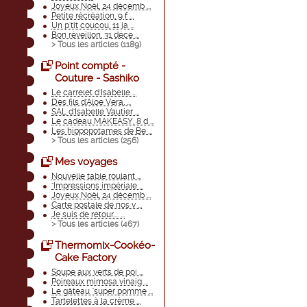
Joyeux Noël, 24 décemb ...
Petite récréation, 9 f ...
Un p'tit coucou, 11 ja ...
Bon réveillon, 31 déce ...
> Tous les articles (
1189
)
Point compté -
Couture - Sashiko
Le carrelet d'Isabelle ...
Des fils d'Aloe Vera, ...
SAL d'Isabelle Vautier ...
Le cadeau MAKEASY, 8 d ...
Les hippopotames de Be ...
> Tous les articles (
256
)
Mes voyages
Nouvelle table roulant ...
"Impressions impériale ...
Joyeux Noël, 24 décemb ...
Carte postale de nos v ...
Je suis de retour.... ...
> Tous les articles (
467
)
Thermomix-Cookéo-
Cake Factory
Soupe aux verts de poi ...
Poireaux mimosa vinaig ...
Le gâteau "super pomme ...
Tartelettes à la crème ...