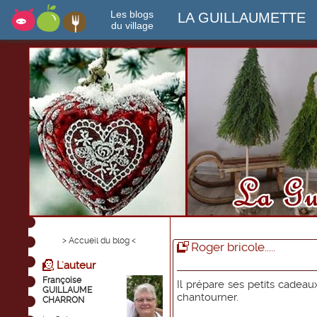
Les blogs
LA GUILLAUMETTE
du village
> Accueil du blog <
Roger bricole.....
L'auteur
Françoise
Il prépare ses petits cadeau
GUILLAUME
chantourner.
CHARRON