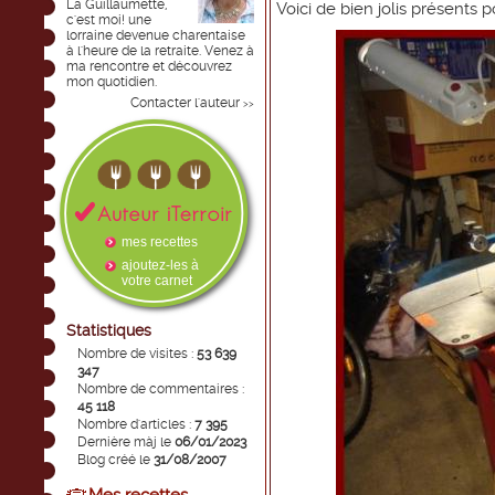
La Guillaumette,
Voici de bien jolis présents pou
c'est moi! une
lorraine devenue charentaise
à l'heure de la retraite. Venez à
ma rencontre et découvrez
mon quotidien.
Contacter l'auteur
>>
mes recettes
ajoutez-les à
votre carnet
Statistiques
Nombre de visites :
53 639
347
Nombre de commentaires :
45 118
Nombre d'articles :
7 395
Dernière màj le
06/01/2023
Blog créé le
31/08/2007