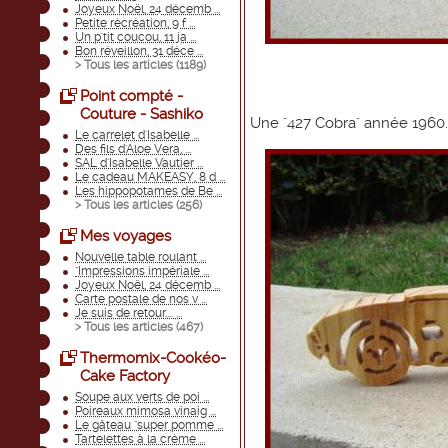
Joyeux Noël, 24 décemb ...
Petite récréation, 9 f ...
Un p'tit coucou, 11 ja ...
Bon réveillon, 31 déce ...
> Tous les articles (
1189
)
Point compté -
Couture - Sashiko
Une "427 Cobra" année 1960..
Le carrelet d'Isabelle ...
Des fils d'Aloe Vera, ...
SAL d'Isabelle Vautier ...
Le cadeau MAKEASY, 8 d ...
Les hippopotames de Be ...
> Tous les articles (
256
)
Mes voyages
Nouvelle table roulant ...
"Impressions impériale ...
Joyeux Noël, 24 décemb ...
Carte postale de nos v ...
Je suis de retour.... ...
> Tous les articles (
467
)
Thermomix-Cookéo-
Cake Factory
Soupe aux verts de poi ...
Poireaux mimosa vinaig ...
Le gâteau "super pomme ...
Tartelettes à la crème ...