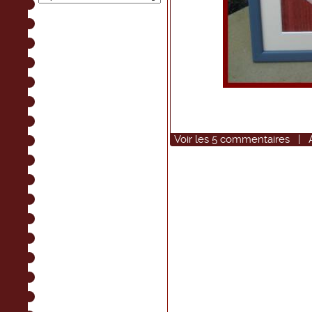
Voir
les
5
commentaires
|