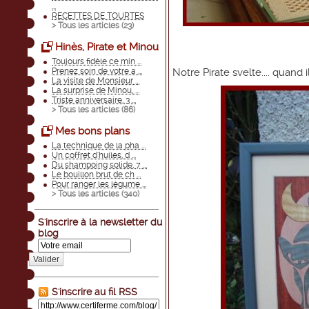
...
RECETTES DE TOURTES
> Tous les articles (
23
)
Hinès, Pirate et Minou
Toujours fidèle ce min ...
Prenez soin de votre a ...
Notre Pirate svelte.... quand i
La visite de Monsieur ...
La surprise de Minou, ...
Triste anniversaire, 3 ...
> Tous les articles (
86
)
Mes bons plans
La technique de la pha ...
Un coffret d'huiles, d ...
Du shampoing solide, 7 ...
Le bouillon brut de ch ...
Pour ranger les légume ...
> Tous les articles (
340
)
S'inscrire à la newsletter du
blog
Valider
S'inscrire au fil RSS