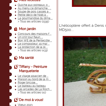
Mes recettes
Quiche aux poireaux, o ...
Au menu ce dimanche... ...
Soupe de pois cassés a ...
Petite déco de Noël à ...
La gourmandise du dima ...
> Tous les articles (
2335
)
L'hélicoptère offert à Deni
Mon jardin
MD500....
Concours des maisons f ...
Un p'tit tour fleuri, ...
Bon WE de la Pentecôte ...
Le composteur, 19 mai ...
La protection de la pl ...
> Tous les articles (
433
)
Ma santé
Tiffany - Peinture
Marqueterie
Le village alsacien de ...
Maison au bord de la m ...
Roger bricole.....
Le plateau au bateau
Les arcades de La Roch ...
> Tous les articles (
41
)
De moi à vous!
Voeux 2023