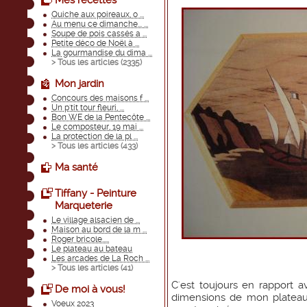
Mes recettes
Quiche aux poireaux, o ...
Au menu ce dimanche... ...
Soupe de pois cassés a ...
Petite déco de Noël à ...
La gourmandise du dima ...
> Tous les articles (
2335
)
Mon jardin
Concours des maisons f ...
Un p'tit tour fleuri, ...
Bon WE de la Pentecôte ...
Le composteur, 19 mai ...
La protection de la pl ...
> Tous les articles (
433
)
Ma santé
Tiffany - Peinture
Marqueterie
Le village alsacien de ...
Maison au bord de la m ...
Roger bricole.....
Le plateau au bateau
Les arcades de La Roch ...
> Tous les articles (
41
)
C'est toujours en rapport av
De moi à vous!
dimensions de mon plateau
Voeux 2023