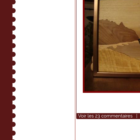
Voir
les
23
commentaires