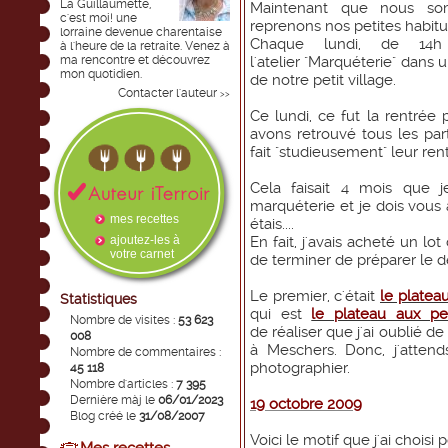
La Guillaumette,
Maintenant que nous so
c'est moi! une
reprenons nos petites habitud
lorraine devenue charentaise
Chaque lundi, de 14h
à l'heure de la retraite. Venez à
ma rencontre et découvrez
l'atelier "Marquéterie" dans 
mon quotidien.
de notre petit village.
Contacter l'auteur
>>
Ce lundi, ce fut la rentrée 
avons retrouvé tous les part
fait "studieusement" leur re
Cela faisait 4 mois que j
marquéterie et je dois vous 
mes recettes
étais....
ajoutez-les à
En fait, j'avais acheté un lot
votre carnet
de terminer de préparer le d
Le premier, c'était
le plateau
Statistiques
qui est
le plateau aux pet
Nombre de visites :
53 623
de réaliser que j'ai oublié de
008
à Meschers. Donc, j'attend
Nombre de commentaires :
photographier.
45 118
Nombre d'articles :
7 395
Dernière màj le
06/01/2023
19 octobre 2009
Blog créé le
31/08/2007
Voici le motif que j'ai choisi