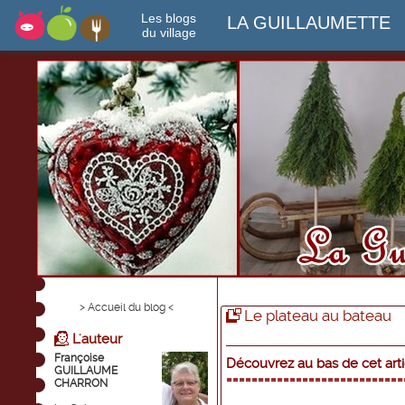
Les blogs
LA GUILLAUMETTE
du village
> Accueil du blog <
Le plateau au bateau
L'auteur
Françoise
Découvrez au bas de cet arti
GUILLAUME
============================
CHARRON