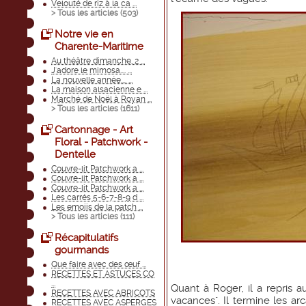
Velouté de riz à la ca ...
> Tous les articles (
503
)
Notre vie en
Charente-Maritime
Au théâtre dimanche, 2 ...
J'adore le mimosa.... ...
La nouvelle année.... ...
La maison alsacienne e ...
Marché de Noël à Royan ...
> Tous les articles (
1611
)
Cartonnage - Art
Floral - Patchwork -
Dentelle
Couvre-lit Patchwork a ...
Couvre-lit Patchwork a ...
Couvre-lit Patchwork a ...
Les carrés 5-6-7-8-9 d ...
Les emojis de la patch ...
> Tous les articles (
111
)
Récapitulatifs
gourmands
Que faire avec des œuf ...
RECETTES ET ASTUCES CO
...
Quant à Roger, il a repris a
RECETTES AVEC ABRICOTS
vacances". Il termine les ar
RECETTES AVEC ASPERGES