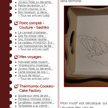
sera terminé.
Joyeux Noël, 24 décemb ...
Petite récréation, 9 f ...
Un p'tit coucou, 11 ja ...
Bon réveillon, 31 déce ...
> Tous les articles (
1189
)
Point compté -
Couture - Sashiko
Le carrelet d'Isabelle ...
Des fils d'Aloe Vera, ...
SAL d'Isabelle Vautier ...
Le cadeau MAKEASY, 8 d ...
Les hippopotames de Be ...
> Tous les articles (
256
)
Mes voyages
Nouvelle table roulant ...
"Impressions impériale ...
Joyeux Noël, 24 décemb ...
Carte postale de nos v ...
Je suis de retour.... ...
> Tous les articles (
467
)
Thermomix-Cookéo-
Cake Factory
Soupe aux verts de poi ...
Poireaux mimosa vinaig ...
Le gâteau "super pomme ...
Mon motif est décalqué sur l
Tartelettes à la crème ...
l'écume des vagues.