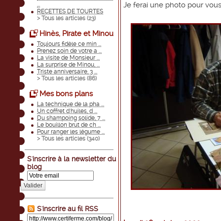
Je ferai une photo pour vou
...
RECETTES DE TOURTES
> Tous les articles (
23
)
Hinès, Pirate et Minou
Toujours fidèle ce min ...
Prenez soin de votre a ...
La visite de Monsieur ...
La surprise de Minou, ...
Triste anniversaire, 3 ...
> Tous les articles (
86
)
Mes bons plans
La technique de la pha ...
Un coffret d'huiles, d ...
Du shampoing solide, 7 ...
Le bouillon brut de ch ...
Pour ranger les légume ...
> Tous les articles (
340
)
S'inscrire à la newsletter du
blog
Valider
S'inscrire au fil RSS