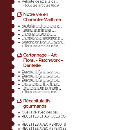
Velouté de riz à la ca ...
> Tous les articles (
503
)
Notre vie en
Charente-Maritime
Au théâtre dimanche, 2 ...
J'adore le mimosa.... ...
La nouvelle année.... ...
La maison alsacienne e ...
Marché de Noël à Royan ...
> Tous les articles (
1611
)
Cartonnage - Art
Floral - Patchwork -
Dentelle
Couvre-lit Patchwork a ...
Couvre-lit Patchwork a ...
Couvre-lit Patchwork a ...
Les carrés 5-6-7-8-9 d ...
Les emojis de la patch ...
> Tous les articles (
111
)
Récapitulatifs
gourmands
Que faire avec des œuf ...
RECETTES ET ASTUCES CO
...
RECETTES AVEC ABRICOTS
RECETTES AVEC ASPERGES