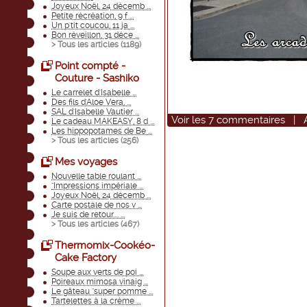
Joyeux Noël, 24 décemb ...
Petite récréation, 9 f ...
Un p'tit coucou, 11 ja ...
Bon réveillon, 31 déce ...
> Tous les articles (
1189
)
Point compté -
Couture - Sashiko
Le carrelet d'Isabelle ...
Des fils d'Aloe Vera, ...
SAL d'Isabelle Vautier ...
Voir
les
7
commentaires
|
Le cadeau MAKEASY, 8 d ...
Les hippopotames de Be ...
> Tous les articles (
256
)
Mes voyages
Nouvelle table roulant ...
"Impressions impériale ...
Joyeux Noël, 24 décemb ...
Carte postale de nos v ...
Je suis de retour.... ...
> Tous les articles (
467
)
Thermomix-Cookéo-
Cake Factory
Soupe aux verts de poi ...
Poireaux mimosa vinaig ...
Le gâteau "super pomme ...
Tartelettes à la crème ...