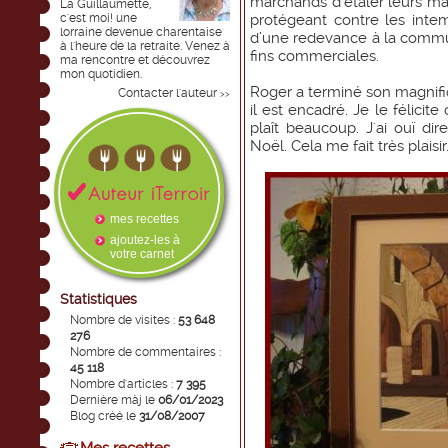
marchands d'étaler leurs ma
La Guillaumette,
c'est moi! une
protégeant contre les intemp
lorraine devenue charentaise
d’une redevance à la commun
à l'heure de la retraite. Venez à
fins commerciales.
ma rencontre et découvrez
mon quotidien.
Roger a terminé son magnifi
Contacter l'auteur
>>
il est encadré. Je le félicite
plaît beaucoup. J'ai ouï dir
Noël. Cela me fait très plaisir
mes recettes
ajoutez-les à
votre carnet
Statistiques
Nombre de visites :
53 648
276
Nombre de commentaires :
45 118
Nombre d'articles :
7 395
Dernière màj le
06/01/2023
Blog créé le
31/08/2007