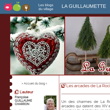
Les blogs
LA GUILLAUMETTE
du village
> Accueil du blog <
Les arcades de La Roc
L'auteur
Françoise
GUILLAUME
Un des charmes de La Roc
CHARRON
arcades qui datent des XIV 