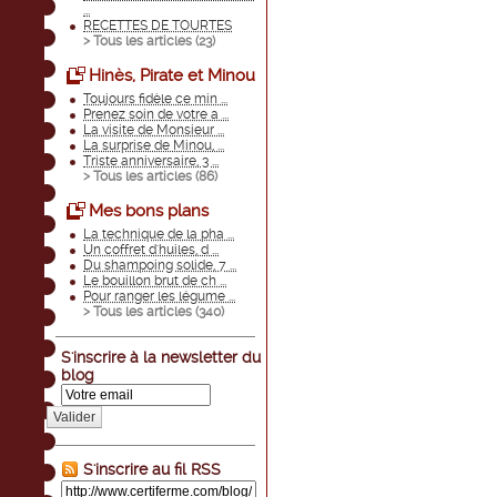
...
RECETTES DE TOURTES
> Tous les articles (
23
)
Hinès, Pirate et Minou
Toujours fidèle ce min ...
Prenez soin de votre a ...
La visite de Monsieur ...
La surprise de Minou, ...
Triste anniversaire, 3 ...
> Tous les articles (
86
)
Mes bons plans
La technique de la pha ...
Un coffret d'huiles, d ...
Du shampoing solide, 7 ...
Le bouillon brut de ch ...
Pour ranger les légume ...
> Tous les articles (
340
)
S'inscrire à la newsletter du
blog
Valider
S'inscrire au fil RSS