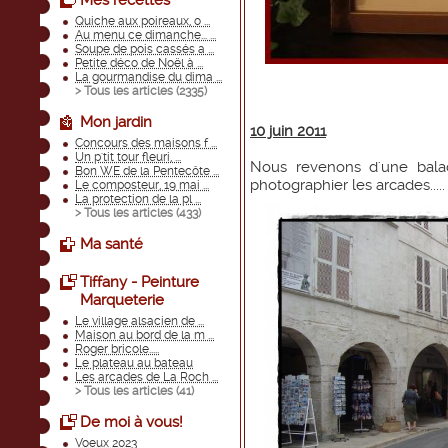
Mes recettes
Quiche aux poireaux, o ...
Au menu ce dimanche... ...
Soupe de pois cassés a ...
Petite déco de Noël à ...
La gourmandise du dima ...
> Tous les articles (
2335
)
Mon jardin
10 juin 2011
Concours des maisons f ...
Un p'tit tour fleuri, ...
Nous revenons d'une balad
Bon WE de la Pentecôte ...
photographier les arcades....
Le composteur, 19 mai ...
La protection de la pl ...
> Tous les articles (
433
)
Ma santé
Tiffany - Peinture
Marqueterie
Le village alsacien de ...
Maison au bord de la m ...
Roger bricole.....
Le plateau au bateau
Les arcades de La Roch ...
> Tous les articles (
41
)
De moi à vous!
Voeux 2023