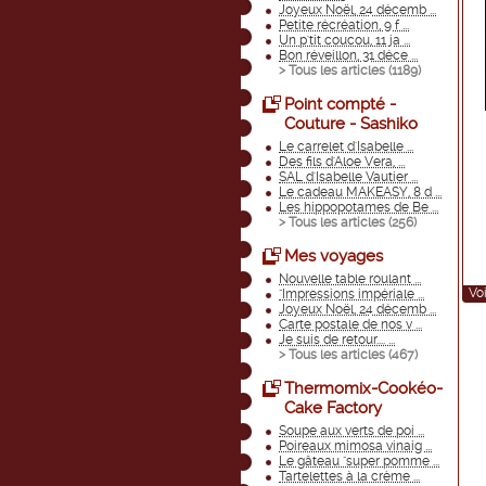
Joyeux Noël, 24 décemb ...
Petite récréation, 9 f ...
Un p'tit coucou, 11 ja ...
Bon réveillon, 31 déce ...
> Tous les articles (
1189
)
Point compté -
Couture - Sashiko
Le carrelet d'Isabelle ...
Des fils d'Aloe Vera, ...
SAL d'Isabelle Vautier ...
Le cadeau MAKEASY, 8 d ...
Les hippopotames de Be ...
> Tous les articles (
256
)
Mes voyages
Nouvelle table roulant ...
Voi
"Impressions impériale ...
Joyeux Noël, 24 décemb ...
Carte postale de nos v ...
Je suis de retour.... ...
> Tous les articles (
467
)
Thermomix-Cookéo-
Cake Factory
Soupe aux verts de poi ...
Poireaux mimosa vinaig ...
Le gâteau "super pomme ...
Tartelettes à la crème ...