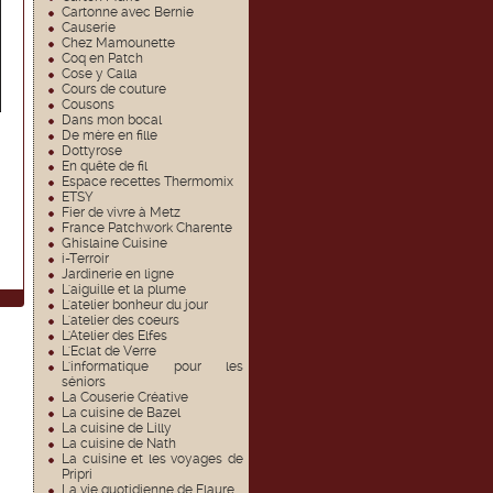
Cartonne avec Bernie
Causerie
Chez Mamounette
Coq en Patch
Cose y Calla
Cours de couture
Cousons
Dans mon bocal
De mère en fille
Dottyrose
En quête de fil
Espace recettes Thermomix
ETSY
Fier de vivre à Metz
France Patchwork Charente
Ghislaine Cuisine
i-Terroir
Jardinerie en ligne
L'aiguille et la plume
L'atelier bonheur du jour
L'atelier des coeurs
L'Atelier des Elfes
L'Eclat de Verre
L'informatique pour les
séniors
La Couserie Créative
La cuisine de Bazel
La cuisine de Lilly
La cuisine de Nath
La cuisine et les voyages de
Pripri
La vie quotidienne de Flaure