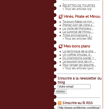
...
RECETTES DE TOURTES
> Tous les articles (
23
)
Hinès, Pirate et Minou
Toujours fidèle ce min ...
Prenez soin de votre a ...
La visite de Monsieur ...
La surprise de Minou, ...
Triste anniversaire, 3 ...
> Tous les articles (
86
)
Mes bons plans
La technique de la pha ...
Un coffret d'huiles, d ...
Du shampoing solide, 7 ...
Le bouillon brut de ch ...
Pour ranger les légume ...
> Tous les articles (
340
)
S'inscrire à la newsletter du
blog
Valider
S'inscrire au fil RSS