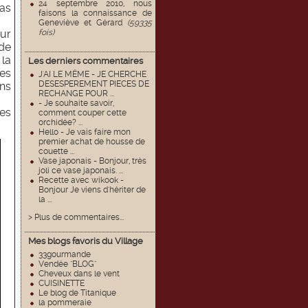
24 septembre 2010, nous
pas
faisons la connaissance de
Geneviève et Gérard
(59335
ur
fois)
 de
la
Les derniers commentaires
es
J'AI LE MËME - JE CHERCHE
DESESPEREMENT PIECES DE
ins
RECHANGE POUR ...
- Je souhaite savoir,
ies
comment couper cette
orchidée? ...
Hello - Je vais faire mon
premier achat de housse de
couette ...
Vase japonais - Bonjour, très
joli ce vase japonais. ...
Recette avec wikook -
Bonjour Je viens d'hériter de
la ...
> Plus de commentaires...
Mes blogs favoris du Village
33gourmande
Vendée "BLOG"
Cheveux dans le vent
CUISINETTE
Le blog de Titanique
la pommeraie