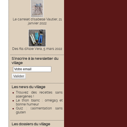
Le carrelet d'Isabelle Vautier, 21
janvier 2022
Des fils d'Aloe Vera, 5 mars 2022
S'inscrire à la newsletter du
village
Valider
Les news du village
Trouvez des recettes sans
allergènes !
Le thon blanc : oméga3 et
bonne humeur
Quiz : l'alimentation sans
gluten
Les dossiers du village