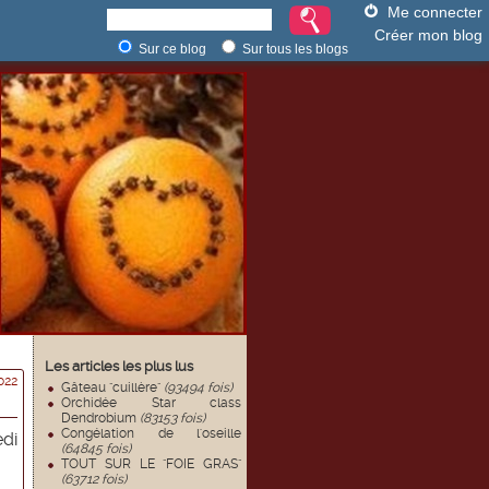
Me connecter
Créer mon blog
Sur ce blog
Sur tous les blogs
Les articles les plus lus
022
Gâteau "cuillère"
(93494 fois)
Orchidée Star class
Dendrobium
(83153 fois)
Congélation de l'oseille
edi
(64845 fois)
TOUT SUR LE "FOIE GRAS"
(63712 fois)