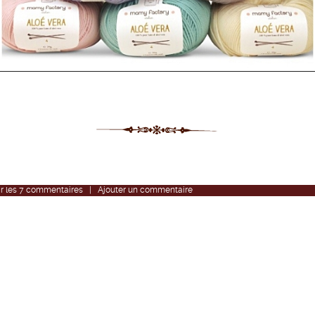
r
les
7
commentaires
|
Ajouter un commentaire