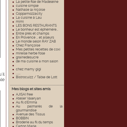
La petite fille de Madeleine
cuisine simple
Nathalie la niçoise
Coppamozzacity
La cuisine à Lau
mimi
LES BONS RESTAURANTS
Le bonheur est éphémère...
Entre prés et champs
En Provence ... et ailleurs
Le monde selon RAY ZAB
Chez Françoise
Mes petites recettes de coxi
mireille herbe folle
grainedesucre
de ma cuisine a mon salon
chez mamy gigi
........
'il
Bistrocuizz / Table de Lott
ale
Mes blogs et sites amis
AJISAI free
Atelier Valeryan
Au fil d'Emma
Au palmarès de la
gourmandise
Avenue des Tissus
BOBBIN
Broderie au fil du temps
Carton Marie