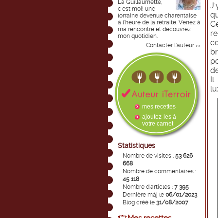
La Guillaumette,
J'
c'est moi! une
qu
lorraine devenue charentaise
à l'heure de la retraite. Venez à
C
ma rencontre et découvrez
re
mon quotidien.
co
Contacter l'auteur
>>
b
po
de
Il
lu
mes recettes
ajoutez-les à
votre carnet
Statistiques
Nombre de visites :
53 626
668
Nombre de commentaires :
45 118
Nombre d'articles :
7 395
Dernière màj le
06/01/2023
Blog créé le
31/08/2007