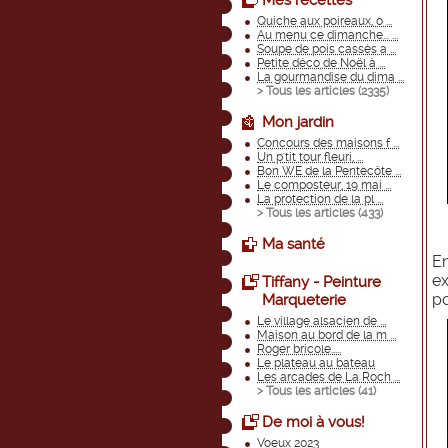
Mes recettes
Quiche aux poireaux, o ...
Au menu ce dimanche... ...
Soupe de pois cassés a ...
Petite déco de Noël à ...
La gourmandise du dima ...
> Tous les articles (
2335
)
Mon jardin
Concours des maisons f ...
Un p'tit tour fleuri, ...
Bon WE de la Pentecôte ...
Le composteur, 19 mai ...
La protection de la pl ...
> Tous les articles (
433
)
Ma santé
En
ex
Tiffany - Peinture
po
Marqueterie
Le village alsacien de ...
Maison au bord de la m ...
Roger bricole.....
Le plateau au bateau
Les arcades de La Roch ...
> Tous les articles (
41
)
De moi à vous!
Voeux 2023