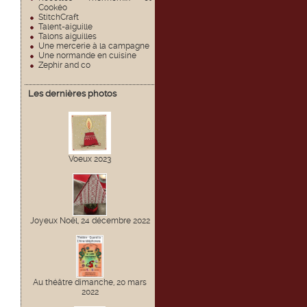
Cookéo
StitchCraft
Talent-aiguille
Talons aiguilles
Une mercerie à la campagne
Une normande en cuisine
Zephir and co
Les dernières photos
Voeux 2023
Joyeux Noël, 24 décembre 2022
Au théâtre dimanche, 20 mars
2022