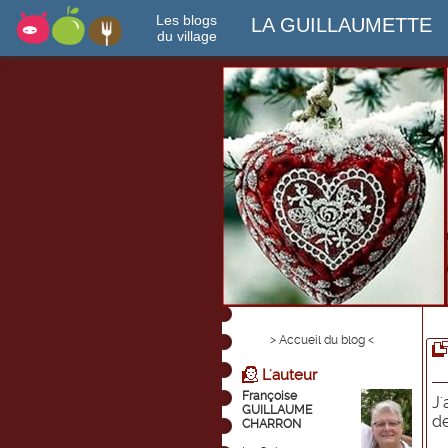
Les blogs
LA GUILLAUMETTE
du village
> Accueil du blog <
L'auteur
Françoise
J'
GUILLAUME
de
CHARRON