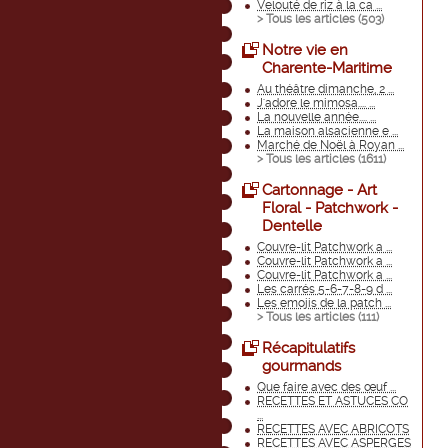
Velouté de riz à la ca ...
> Tous les articles (
503
)
Notre vie en
Charente-Maritime
Au théâtre dimanche, 2 ...
J'adore le mimosa.... ...
La nouvelle année.... ...
La maison alsacienne e ...
Marché de Noël à Royan ...
> Tous les articles (
1611
)
Cartonnage - Art
Floral - Patchwork -
Dentelle
Couvre-lit Patchwork a ...
Couvre-lit Patchwork a ...
Couvre-lit Patchwork a ...
Les carrés 5-6-7-8-9 d ...
Les emojis de la patch ...
> Tous les articles (
111
)
Récapitulatifs
gourmands
Que faire avec des œuf ...
RECETTES ET ASTUCES CO
...
RECETTES AVEC ABRICOTS
RECETTES AVEC ASPERGES