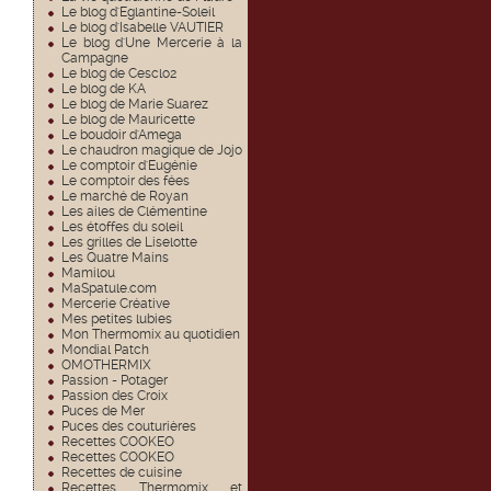
Le blog d'Eglantine-Soleil
Le blog d'Isabelle VAUTIER
Le blog d'Une Mercerie à la
Campagne
Le blog de Cesclo2
Le blog de KA
Le blog de Marie Suarez
Le blog de Mauricette
Le boudoir d'Amega
Le chaudron magique de Jojo
Le comptoir d'Eugénie
Le comptoir des fées
Le marché de Royan
Les ailes de Clémentine
Les étoffes du soleil
Les grilles de Liselotte
Les Quatre Mains
Mamilou
MaSpatule.com
Mercerie Créative
Mes petites lubies
Mon Thermomix au quotidien
Mondial Patch
OMOTHERMIX
Passion - Potager
Passion des Croix
Puces de Mer
Puces des couturières
Recettes COOKEO
Recettes COOKEO
Recettes de cuisine
Recettes Thermomix et