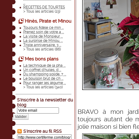
...
RECETTES DE TOURTES
> Tous les articles (
23
)
Hinès, Pirate et Minou
Toujours fidèle ce min ...
Prenez soin de votre a ...
La visite de Monsieur ...
La surprise de Minou, ...
Triste anniversaire, 3 ...
> Tous les articles (
86
)
Mes bons plans
La technique de la pha ...
Un coffret d'huiles, d ...
Du shampoing solide, 7 ...
Le bouillon brut de ch ...
Pour ranger les légume ...
> Tous les articles (
340
)
S'inscrire à la newsletter du
blog
BRAVO à mon jardin
Valider
toujours autant de
jolie maison si bien fl
S'inscrire au fil RSS