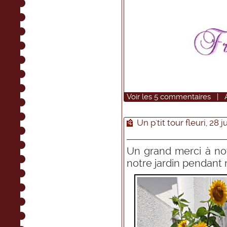
Voir
les
5
commentaires
|
Un p'tit tour fleuri, 28 j
Un grand merci à no
notre jardin pendant