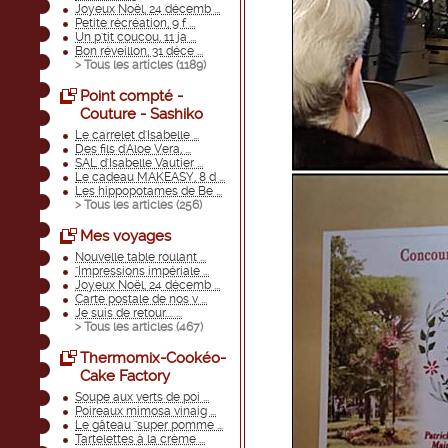
Joyeux Noël, 24 décemb ...
Petite récréation, 9 f ...
Un p'tit coucou, 11 ja ...
Bon réveillon, 31 déce ...
> Tous les articles (
1189
)
Point compté -
Couture - Sashiko
Le carrelet d'Isabelle ...
Des fils d'Aloe Vera, ...
SAL d'Isabelle Vautier ...
Le cadeau MAKEASY, 8 d ...
Les hippopotames de Be ...
> Tous les articles (
256
)
Mes voyages
Nouvelle table roulant ...
"Impressions impériale ...
Joyeux Noël, 24 décemb ...
Carte postale de nos v ...
Je suis de retour.... ...
> Tous les articles (
467
)
Thermomix-Cookéo-
Cake Factory
Soupe aux verts de poi ...
Poireaux mimosa vinaig ...
Le gâteau "super pomme ...
Tartelettes à la crème ...