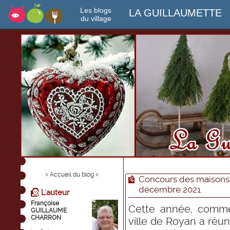
Les blogs
LA GUILLAUMETTE
du village
> Accueil du blog <
Concours des maisons f
décembre 2021
L'auteur
Françoise
Cette année, comme
GUILLAUME
CHARRON
ville de Royan a réun