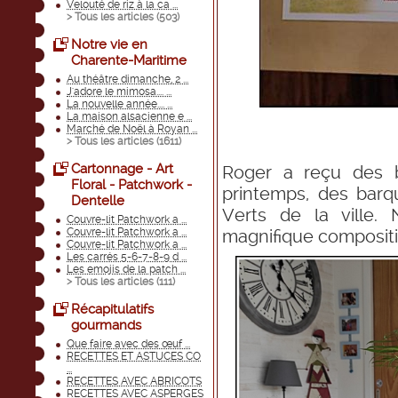
Velouté de riz à la ca ...
> Tous les articles (
503
)
Notre vie en
Charente-Maritime
Au théâtre dimanche, 2 ...
J'adore le mimosa.... ...
La nouvelle année.... ...
La maison alsacienne e ...
Marché de Noël à Royan ...
> Tous les articles (
1611
)
Cartonnage - Art
Roger a reçu des b
Floral - Patchwork -
printemps, des barq
Dentelle
Verts de la ville.
Couvre-lit Patchwork a ...
Couvre-lit Patchwork a ...
magnifique compositi
Couvre-lit Patchwork a ...
Les carrés 5-6-7-8-9 d ...
Les emojis de la patch ...
> Tous les articles (
111
)
Récapitulatifs
gourmands
Que faire avec des œuf ...
RECETTES ET ASTUCES CO
...
RECETTES AVEC ABRICOTS
RECETTES AVEC ASPERGES