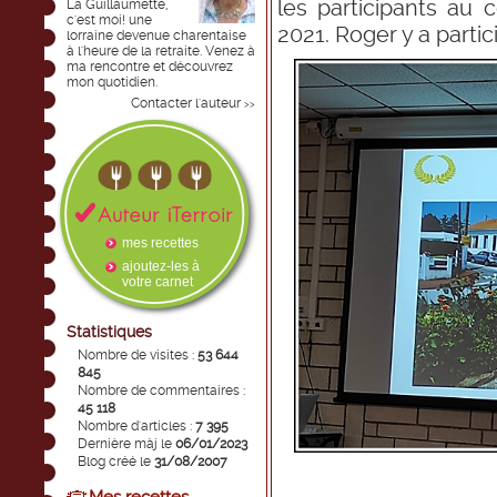
les participants au 
La Guillaumette,
c'est moi! une
2021.
Roger y a parti
lorraine devenue charentaise
à l'heure de la retraite. Venez à
ma rencontre et découvrez
mon quotidien.
Contacter l'auteur
>>
mes recettes
ajoutez-les à
votre carnet
Statistiques
Nombre de visites :
53 644
845
Nombre de commentaires :
45 118
Nombre d'articles :
7 395
Dernière màj le
06/01/2023
Blog créé le
31/08/2007