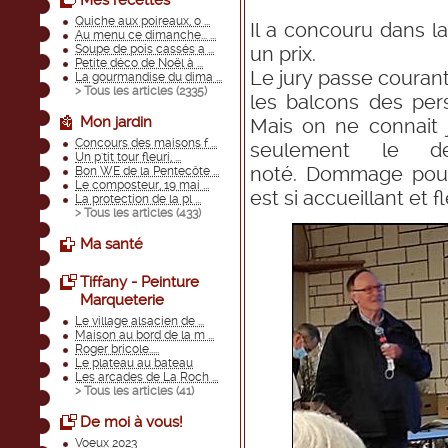
Mes recettes
Quiche aux poireaux, o ...
Il a concouru dans la 
Au menu ce dimanche... ...
Soupe de pois cassés a ...
un prix.
Petite déco de Noël à ...
Le jury passe courant 
La gourmandise du dima ...
> Tous les articles (
2335
)
les balcons des per
Mon jardin
Mais on ne connait 
Concours des maisons f ...
seulement le d
Un p'tit tour fleuri, ...
noté. Dommage pour
Bon WE de la Pentecôte ...
Le composteur, 19 mai ...
est si accueillant et fl
La protection de la pl ...
> Tous les articles (
433
)
Ma santé
Tiffany - Peinture
Marqueterie
Le village alsacien de ...
Maison au bord de la m ...
Roger bricole.....
Le plateau au bateau
Les arcades de La Roch ...
> Tous les articles (
41
)
De moi à vous!
Voeux 2023