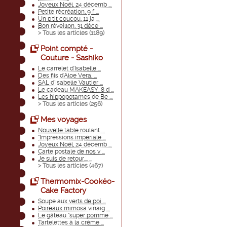
Joyeux Noël, 24 décemb ...
Petite récréation, 9 f ...
Un p'tit coucou, 11 ja ...
Bon réveillon, 31 déce ...
> Tous les articles (
1189
)
Point compté -
Couture - Sashiko
Le carrelet d'Isabelle ...
Des fils d'Aloe Vera, ...
SAL d'Isabelle Vautier ...
Le cadeau MAKEASY, 8 d ...
Les hippopotames de Be ...
> Tous les articles (
256
)
Mes voyages
Nouvelle table roulant ...
"Impressions impériale ...
Joyeux Noël, 24 décemb ...
Carte postale de nos v ...
Je suis de retour.... ...
> Tous les articles (
467
)
Thermomix-Cookéo-
Cake Factory
Soupe aux verts de poi ...
Poireaux mimosa vinaig ...
Le gâteau "super pomme ...
Tartelettes à la crème ...