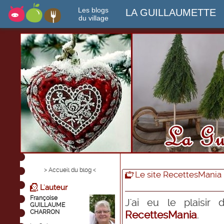
Les blogs
LA GUILLAUMETTE
du village
> Accueil du blog <
Le site RecettesMania
L'auteur
Françoise
J'ai eu le plaisir 
GUILLAUME
CHARRON
RecettesMania
.