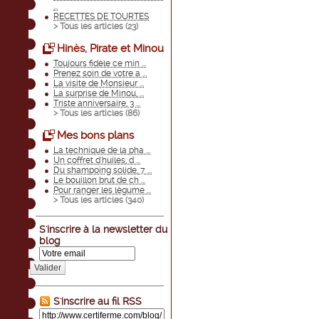
...
RECETTES DE TOURTES
> Tous les articles (
23
)
Hinès, Pirate et Minou
Toujours fidèle ce min ...
Prenez soin de votre a ...
La visite de Monsieur ...
La surprise de Minou, ...
Triste anniversaire, 3 ...
> Tous les articles (
86
)
Mes bons plans
La technique de la pha ...
Un coffret d'huiles, d ...
Du shampoing solide, 7 ...
Le bouillon brut de ch ...
Pour ranger les légume ...
> Tous les articles (
340
)
S'inscrire à la newsletter du
blog
Valider
S'inscrire au fil RSS