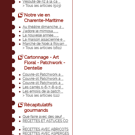
Velouté de riz à la ca ...
> Tous les articles (
503
)
Notre vie en
Charente-Maritime
Au théâtre dimanche, 2 ...
J'adore le mimosa.... ...
La nouvelle année.... ...
La maison alsacienne e ...
Marché de Noël à Royan ...
> Tous les articles (
1611
)
Cartonnage - Art
Floral - Patchwork -
Dentelle
Couvre-lit Patchwork a ...
Couvre-lit Patchwork a ...
Couvre-lit Patchwork a ...
Les carrés 5-6-7-8-9 d ...
Les emojis de la patch ...
> Tous les articles (
111
)
Récapitulatifs
gourmands
Que faire avec des œuf ...
RECETTES ET ASTUCES CO
...
RECETTES AVEC ABRICOTS
RECETTES AVEC ASPERGES