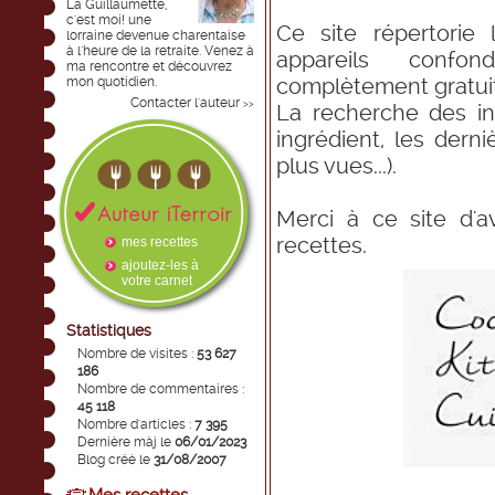
La Guillaumette,
c'est moi! une
Ce site répertorie 
lorraine devenue charentaise
à l'heure de la retraite. Venez à
appareils confo
ma rencontre et découvrez
complètement gratui
mon quotidien.
Contacter l'auteur
>>
La recherche des in
ingrédient, les derni
plus vues...).
Merci à ce site d'
recettes.
mes recettes
ajoutez-les à
votre carnet
Statistiques
Nombre de visites :
53 627
186
Nombre de commentaires :
45 118
Nombre d'articles :
7 395
Dernière màj le
06/01/2023
Blog créé le
31/08/2007