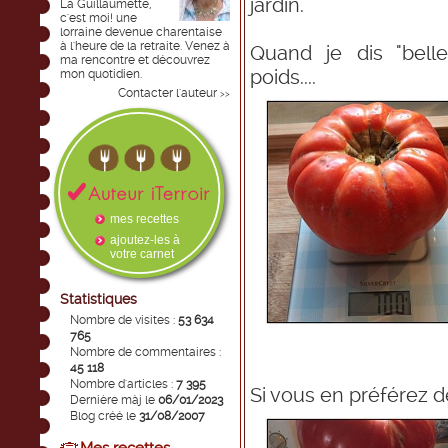
jardin.
La Guillaumette,
c'est moi! une
lorraine devenue charentaise
à l'heure de la retraite. Venez à
Quand je dis "belle
ma rencontre et découvrez
poids....
mon quotidien.
Contacter l'auteur
>>
mes recettes
ajoutez-les à
votre carnet
Statistiques
Nombre de visites :
53 634
765
Nombre de commentaires :
45 118
Nombre d'articles :
7 395
Si vous en préférez deux
Dernière màj le
06/01/2023
Blog créé le
31/08/2007