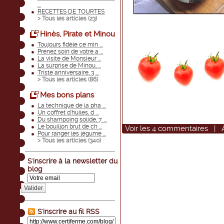
...
RECETTES DE TOURTES
> Tous les articles (
23
)
Hinès, Pirate et Minou
Toujours fidèle ce min ...
Prenez soin de votre a ...
La visite de Monsieur ...
La surprise de Minou, ...
Triste anniversaire, 3 ...
> Tous les articles (
86
)
Mes bons plans
La technique de la pha ...
Un coffret d'huiles, d ...
Du shampoing solide, 7 ...
Le bouillon brut de ch ...
Voir
les
4
commentaires
|
Pour ranger les légume ...
> Tous les articles (
340
)
S'inscrire à la newsletter du
blog
Valider
S'inscrire au fil RSS