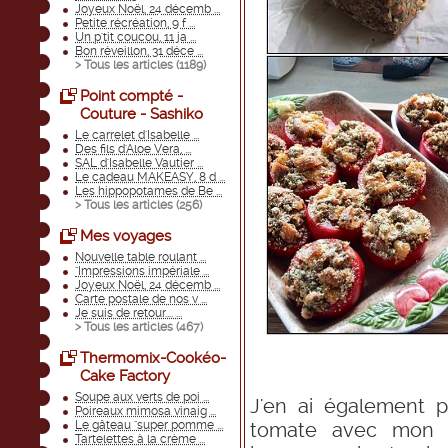
Joyeux Noël, 24 décemb ...
Petite récréation, 9 f ...
Un p'tit coucou, 11 ja ...
Bon réveillon, 31 déce ...
> Tous les articles (
1189
)
Point compté -
Couture - Sashiko
Le carrelet d'Isabelle ...
Des fils d'Aloe Vera, ...
SAL d'Isabelle Vautier ...
Le cadeau MAKEASY, 8 d ...
Les hippopotames de Be ...
> Tous les articles (
256
)
Mes voyages
Nouvelle table roulant ...
"Impressions impériale ...
Joyeux Noël, 24 décemb ...
Carte postale de nos v ...
Je suis de retour.... ...
> Tous les articles (
467
)
Thermomix-Cookéo-
Cake Factory
Soupe aux verts de poi ...
J'en ai également p
Poireaux mimosa vinaig ...
Le gâteau "super pomme ...
tomate avec mon T
Tartelettes à la crème ...