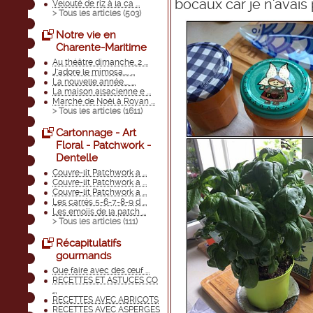
bocaux car je n'avais
Velouté de riz à la ca ...
> Tous les articles (
503
)
Notre vie en
Charente-Maritime
Au théâtre dimanche, 2 ...
J'adore le mimosa.... ...
La nouvelle année.... ...
La maison alsacienne e ...
Marché de Noël à Royan ...
> Tous les articles (
1611
)
Cartonnage - Art
Floral - Patchwork -
Dentelle
Couvre-lit Patchwork a ...
Couvre-lit Patchwork a ...
Couvre-lit Patchwork a ...
Les carrés 5-6-7-8-9 d ...
Les emojis de la patch ...
> Tous les articles (
111
)
Récapitulatifs
gourmands
Que faire avec des œuf ...
RECETTES ET ASTUCES CO
...
RECETTES AVEC ABRICOTS
RECETTES AVEC ASPERGES