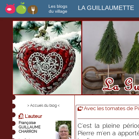
Les blogs
LA GUILLAUMETTE
du village
> Accueil du blog <
Avec les tomates de Pie
L'auteur
Françoise
C'est la pleine péri
GUILLAUME
CHARRON
Pierre m'en a apport