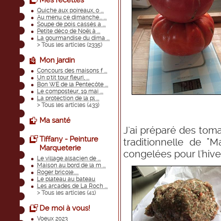
Mes recettes
Quiche aux poireaux, o ...
Au menu ce dimanche... ...
Soupe de pois cassés a ...
Petite déco de Noël à ...
La gourmandise du dima ...
> Tous les articles (
2335
)
Mon jardin
Concours des maisons f ...
Un p'tit tour fleuri, ...
Bon WE de la Pentecôte ...
Le composteur, 19 mai ...
La protection de la pl ...
> Tous les articles (
433
)
Ma santé
J'ai préparé des toma
Tiffany - Peinture
traditionnelle de "M
Marqueterie
congelées pour l'hive
Le village alsacien de ...
Maison au bord de la m ...
Roger bricole.....
Le plateau au bateau
Les arcades de La Roch ...
> Tous les articles (
41
)
De moi à vous!
Voeux 2023