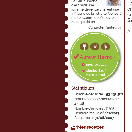
La Guillaumette,
L'
c'est moi! une
e
lorraine devenue charentaise
à l'heure de la retraite. Venez à
cé
ma rencontre et découvrez
Sa
mon quotidien.
Contacter l'auteur
>>
A 
mes recettes
ajoutez-les à
votre carnet
Statistiques
Nombre de visites :
53 632 362
Nombre de commentaires :
45 118
Nombre d'articles :
7 395
Dernière màj le
06/01/2023
Blog créé le
31/08/2007
Mes recettes