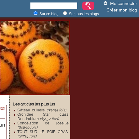
Me connecter
Créer mon blog
Sur ce blog
Sur tous les blogs
Les articles les plus lus
020
Gâteau "cuillère"
(93494 fois)
Orchidée Star class
Dendrobium
(83157 fois)
Congélation de l'oseille
 un
(64850 fois)
TOUT SUR LE "FOIE GRAS"
(63714 fois)