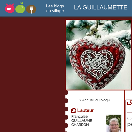
Les blogs
LA GUILLAUMETTE
du village
> Accueil du blog <
L'auteur
Françoise
C'
GUILLAUME
pe
CHARRON