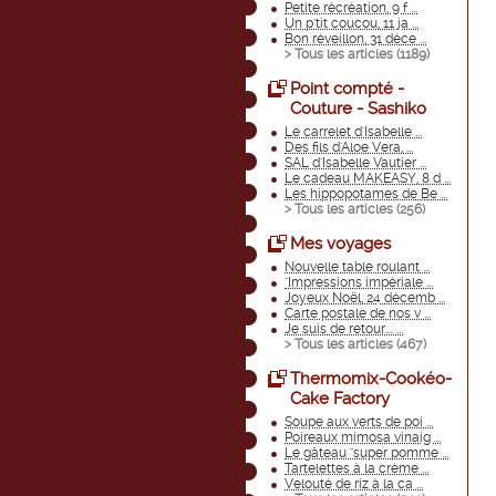
Petite récréation, 9 f ...
Un p'tit coucou, 11 ja ...
Bon réveillon, 31 déce ...
> Tous les articles (
1189
)
Point compté -
Couture - Sashiko
Le carrelet d'Isabelle ...
Des fils d'Aloe Vera, ...
SAL d'Isabelle Vautier ...
Le cadeau MAKEASY, 8 d ...
Les hippopotames de Be ...
> Tous les articles (
256
)
Mes voyages
Nouvelle table roulant ...
"Impressions impériale ...
Joyeux Noël, 24 décemb ...
Carte postale de nos v ...
Je suis de retour.... ...
> Tous les articles (
467
)
Thermomix-Cookéo-
Cake Factory
Soupe aux verts de poi ...
Poireaux mimosa vinaig ...
Le gâteau "super pomme ...
Tartelettes à la crème ...
Velouté de riz à la ca ...