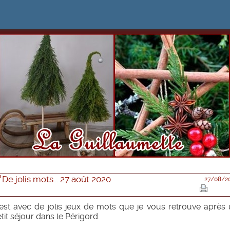
De jolis mots... 27 août 2020
27/08/2
est avec de jolis jeux de mots que je vous retrouve après
tit séjour dans le Périgord.