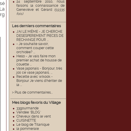
24 septembre 2010, nous
ssé
faisons la connaissance de
 La
Geneviève et Gérard
(59335
urg
fois)
Les derniers commentaires
J'AI LE MËME - JE CHERCHE
DESESPEREMENT PIECES DE
RECHANGE POUR ...
- Je souhaite savoir,
comment couper cette
orchidée? ...
Hello - Je vais faire mon
premier achat de housse de
couette ...
Vase japonais - Bonjour, très
joli ce vase japonais. ...
Recette avec wikook -
Bonjour Je viens d'hériter de
la ...
> Plus de commentaires...
Mes blogs favoris du Village
33gourmande
Vendée "BLOG"
Cheveux dans le vent
CUISINETTE
Le blog de Titanique
la pommeraie