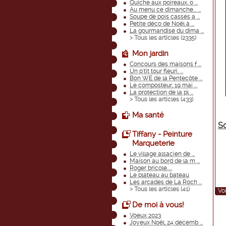
Quiche aux poireaux, o ...
Au menu ce dimanche... ...
Soupe de pois cassés a ...
Petite déco de Noël à ...
La gourmandise du dima ...
> Tous les articles (
2335
)
Mon jardin
Concours des maisons f ...
Un p'tit tour fleuri, ...
Bon WE de la Pentecôte ...
Le composteur, 19 mai ...
La protection de la pl ...
> Tous les articles (
433
)
Ma santé
S
Tiffany - Peinture
Marqueterie
Le village alsacien de ...
Maison au bord de la m ...
Roger bricole.....
Le plateau au bateau
Les arcades de La Roch ...
> Tous les articles (
41
)
Voi
De moi à vous!
Voeux 2023
Joyeux Noël, 24 décemb ...