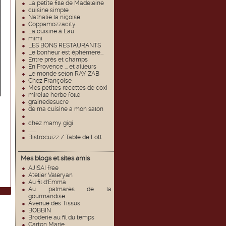
La petite fille de Madeleine
cuisine simple
Nathalie la niçoise
Coppamozzacity
La cuisine à Lau
mimi
LES BONS RESTAURANTS
Le bonheur est éphémère...
Entre prés et champs
En Provence ... et ailleurs
Le monde selon RAY ZAB
Chez Françoise
Mes petites recettes de coxi
mireille herbe folle
grainedesucre
de ma cuisine a mon salon
chez mamy gigi
........
Bistrocuizz / Table de Lott
Mes blogs et sites amis
AJISAI free
Atelier Valeryan
Au fil d'Emma
Au palmarès de la
gourmandise
Avenue des Tissus
BOBBIN
Broderie au fil du temps
Carton Marie