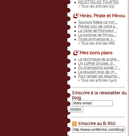
RECETTES DE TOURTES
> Tous les articles (
23
)
Hinès, Pirate et Minou
Toujours fidèle ce min ...
Prenez soin de votre a ...
La visite de Monsieur ...
La surprise de Minou, ...
Triste anniversaire, 3 ...
> Tous les articles (
86
)
Mes bons plans
La technique de la pha ...
Un coffret d'huiles, d ...
Du shampoing solide, 7 ...
Le bouillon brut de ch ...
Pour ranger les légume ...
> Tous les articles (
340
)
S'inscrire à la newsletter du
blog
Valider
S'inscrire au fil RSS