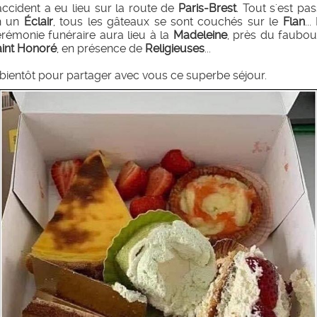
accident a eu lieu sur la route de
Paris-Brest
. Tout s'est pa
n un
Éclair
, tous les gâteaux se sont couchés sur le
Flan
...
rémonie funéraire aura lieu à la
Madeleine
, près du faubo
int Honoré
, en présence de
Religieuses
...
bientôt pour partager avec vous ce superbe séjour.