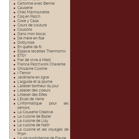
Cartonne avec Bernie
Causerie
Chez Mamounette
Coq en Patch
Cose y Calla
Cours de couture
Cousons
Dans mon bocal
De mère en fille
Dottyrose
En quête de fil
Espace recettes Thermomix
ETSY
Fier de vivre à Metz
France Patchwork Charente
Ghislaine Cuisine
i-Terroir
Jardinerie en ligne
L'aiguille et la plume
L'atelier bonheur du jour
L'atelier des coeurs
L'Atelier des Elfes
L'Eclat de Verre
L'informatique pour les
séniors
La Couserie Créative
La cuisine de Bazel
La cuisine de Lilly
La cuisine de Nath
La cuisine et les voyages de
Pripri
La vie quotidienne de Flaure