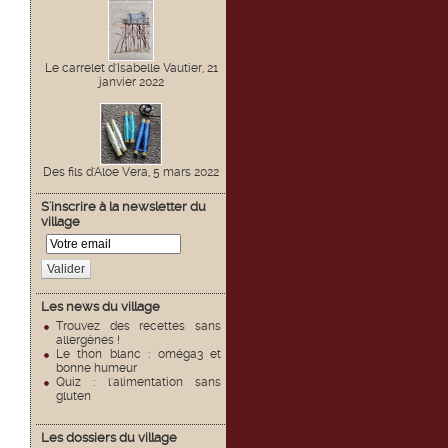
Le carrelet d'Isabelle Vautier, 21
janvier 2022
Des fils d'Aloe Vera, 5 mars 2022
S'inscrire à la newsletter du
village
Valider
Les news du village
Trouvez des recettes sans
allergènes !
Le thon blanc : oméga3 et
bonne humeur
Quiz : l'alimentation sans
gluten
Les dossiers du village