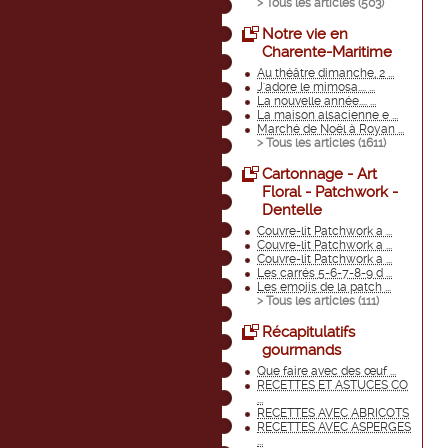
> Tous les articles (
503
)
Notre vie en
Charente-Maritime
Au théâtre dimanche, 2 ...
J'adore le mimosa.... ...
La nouvelle année.... ...
La maison alsacienne e ...
Marché de Noël à Royan ...
> Tous les articles (
1611
)
Cartonnage - Art
Floral - Patchwork -
Dentelle
Couvre-lit Patchwork a ...
Couvre-lit Patchwork a ...
Couvre-lit Patchwork a ...
Les carrés 5-6-7-8-9 d ...
Les emojis de la patch ...
> Tous les articles (
111
)
Récapitulatifs
gourmands
Que faire avec des œuf ...
RECETTES ET ASTUCES CO
...
RECETTES AVEC ABRICOTS
RECETTES AVEC ASPERGES
...