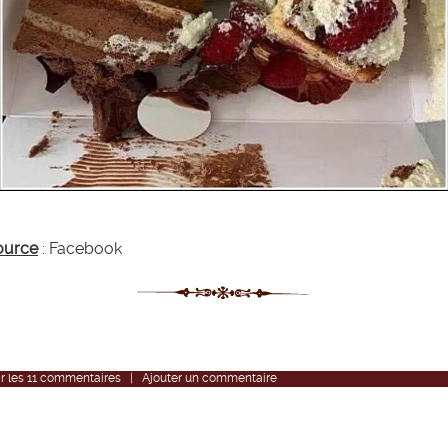
ource
: Facebook
r
les
11
commentaires
|
Ajouter un commentaire