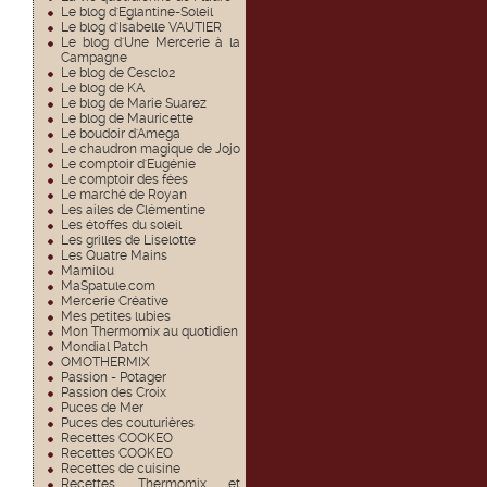
Le blog d'Eglantine-Soleil
Le blog d'Isabelle VAUTIER
Le blog d'Une Mercerie à la
Campagne
Le blog de Cesclo2
Le blog de KA
Le blog de Marie Suarez
Le blog de Mauricette
Le boudoir d'Amega
Le chaudron magique de Jojo
Le comptoir d'Eugénie
Le comptoir des fées
Le marché de Royan
Les ailes de Clémentine
Les étoffes du soleil
Les grilles de Liselotte
Les Quatre Mains
Mamilou
MaSpatule.com
Mercerie Créative
Mes petites lubies
Mon Thermomix au quotidien
Mondial Patch
OMOTHERMIX
Passion - Potager
Passion des Croix
Puces de Mer
Puces des couturières
Recettes COOKEO
Recettes COOKEO
Recettes de cuisine
Recettes Thermomix et