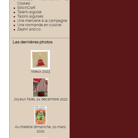
Cookéo
StitchCraft
Talent-aiguille
Talons aiguilles
Une mercerie à la campagne
Une normande en cuisine
Zephir and co
Les dernières photos
Voeux 2023
Joyeux Noël, 24 décembre 2022
Au théâtre dimanche, 20 mars
2022