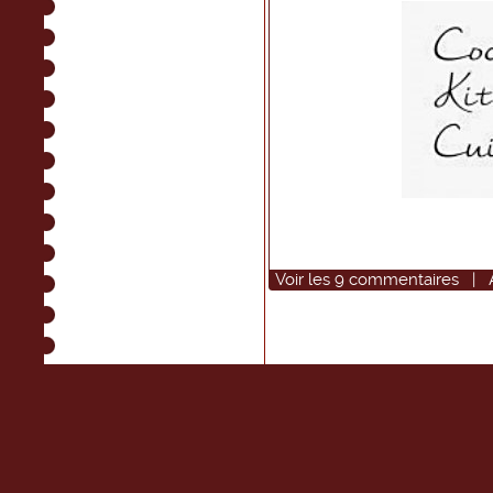
Voir
les
9
commentaires
|