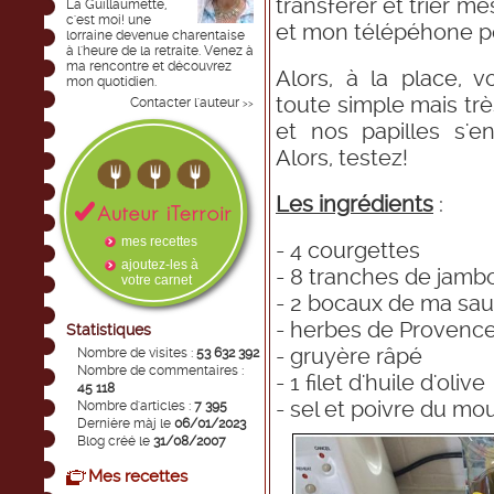
transférer et trier m
La Guillaumette,
c'est moi! une
et mon télépéhone p
lorraine devenue charentaise
à l'heure de la retraite. Venez à
ma rencontre et découvrez
Alors, à la place, 
mon quotidien.
toute simple mais très
Contacter l'auteur
>>
et nos papilles s'en
Alors, testez!
Les ingrédients
:
mes recettes
- 4 courgettes
ajoutez-les à
- 8 tranches de jamb
votre carnet
- 2 bocaux de ma sau
- herbes de Provenc
Statistiques
- gruyère râpé
Nombre de visites :
53 632 392
Nombre de commentaires :
- 1 filet d'huile d'olive
45 118
- sel et poivre du mou
Nombre d'articles :
7 395
Dernière màj le
06/01/2023
Blog créé le
31/08/2007
Mes recettes