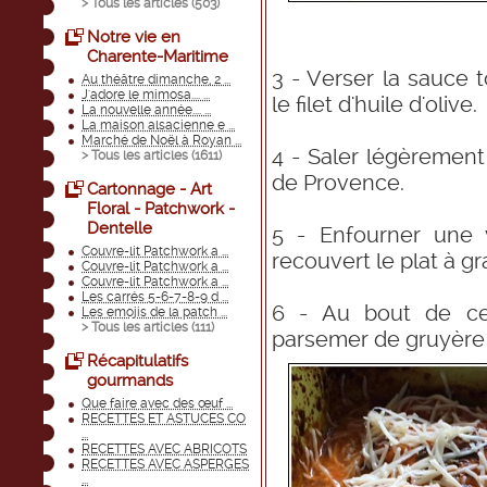
> Tous les articles (
503
)
Notre vie en
Charente-Maritime
3 - Verser la sauce 
Au théâtre dimanche, 2 ...
J'adore le mimosa.... ...
le filet d'huile d'olive.
La nouvelle année.... ...
La maison alsacienne e ...
Marché de Noël à Royan ...
4 - Saler légèrement
> Tous les articles (
1611
)
de Provence.
Cartonnage - Art
Floral - Patchwork -
Dentelle
5 - Enfourner une v
Couvre-lit Patchwork a ...
recouvert le plat à gr
Couvre-lit Patchwork a ...
Couvre-lit Patchwork a ...
Les carrés 5-6-7-8-9 d ...
6 - Au bout de ce 
Les emojis de la patch ...
> Tous les articles (
111
)
parsemer de gruyère
Récapitulatifs
gourmands
Que faire avec des œuf ...
RECETTES ET ASTUCES CO
...
RECETTES AVEC ABRICOTS
RECETTES AVEC ASPERGES
...