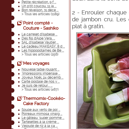
Petite récréation, 9 f ...
Un p'tit coucou, 11 ja ...
Bon réveillon, 31 déce ...
2 - Enrouler chaque
> Tous les articles (
1189
)
de jambon cru. Les
Point compté -
plat à gratin.
Couture - Sashiko
Le carrelet d'Isabelle ...
Des fils d'Aloe Vera, ...
SAL d'Isabelle Vautier ...
Le cadeau MAKEASY, 8 d ...
Les hippopotames de Be ...
> Tous les articles (
256
)
Mes voyages
Nouvelle table roulant ...
"Impressions impériale ...
Joyeux Noël, 24 décemb ...
Carte postale de nos v ...
Je suis de retour.... ...
> Tous les articles (
467
)
Thermomix-Cookéo-
Cake Factory
Soupe aux verts de poi ...
Poireaux mimosa vinaig ...
Le gâteau "super pomme ...
Tartelettes à la crème ...
Velouté de riz à la ca ...