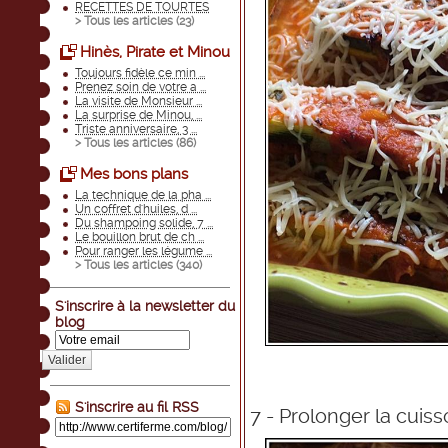
RECETTES DE TOURTES
> Tous les articles (
23
)
Hinès, Pirate et Minou
Toujours fidèle ce min ...
Prenez soin de votre a ...
La visite de Monsieur ...
La surprise de Minou, ...
Triste anniversaire, 3 ...
> Tous les articles (
86
)
Mes bons plans
La technique de la pha ...
Un coffret d'huiles, d ...
Du shampoing solide, 7 ...
Le bouillon brut de ch ...
Pour ranger les légume ...
> Tous les articles (
340
)
S'inscrire à la newsletter du
blog
Valider
S'inscrire au fil RSS
7 - Prolonger la cuis