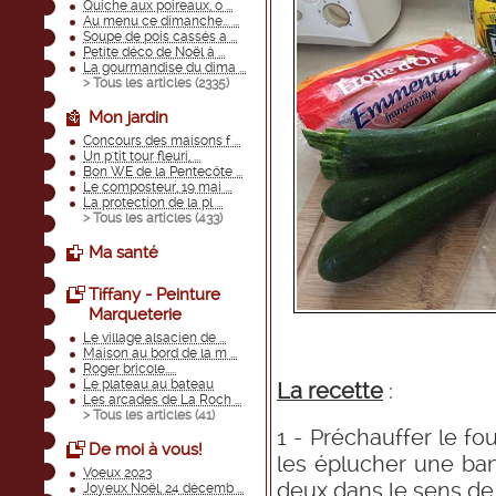
Quiche aux poireaux, o ...
Au menu ce dimanche... ...
Soupe de pois cassés a ...
Petite déco de Noël à ...
La gourmandise du dima ...
> Tous les articles (
2335
)
Mon jardin
Concours des maisons f ...
Un p'tit tour fleuri, ...
Bon WE de la Pentecôte ...
Le composteur, 19 mai ...
La protection de la pl ...
> Tous les articles (
433
)
Ma santé
Tiffany - Peinture
Marqueterie
Le village alsacien de ...
Maison au bord de la m ...
Roger bricole.....
Le plateau au bateau
La recette
:
Les arcades de La Roch ...
> Tous les articles (
41
)
1 - Préchauffer le fo
De moi à vous!
les éplucher une ba
Voeux 2023
deux dans le sens de 
Joyeux Noël, 24 décemb ...