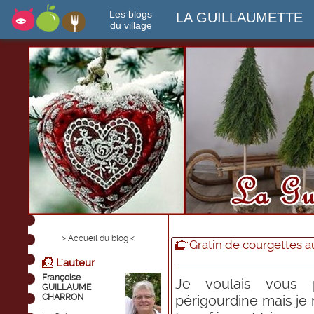
Les blogs
LA GUILLAUMETTE
du village
> Accueil du blog <
Gratin de courgettes 
L'auteur
Françoise
Je voulais vous 
GUILLAUME
CHARRON
périgourdine mais je 