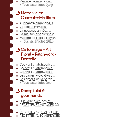
Velouté de riz à la ca ...
> Tous les articles (
503
)
Notre vie en
Charente-Maritime
Au théâtre dimanche, 2 ...
J'adore le mimosa.... ...
La nouvelle année.... ...
La maison alsacienne e ...
Marché de Noël à Royan ...
> Tous les articles (
1611
)
Cartonnage - Art
Floral - Patchwork -
Dentelle
Couvre-lit Patchwork a ...
Couvre-lit Patchwork a ...
Couvre-lit Patchwork a ...
Les carrés 5-6-7-8-9 d ...
Les emojis de la patch ...
> Tous les articles (
111
)
Récapitulatifs
gourmands
Que faire avec des œuf ...
RECETTES ET ASTUCES CO
...
RECETTES AVEC ABRICOTS
RECETTES AVEC ASPERGES