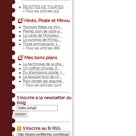
...
RECETTES DE TOURTES
> Tous les articles (
23
)
Hinès, Pirate et Minou
Toujours fidèle ce min ...
Prenez soin de votre a ...
La visite de Monsieur ...
La surprise de Minou, ...
Triste anniversaire, 3 ...
> Tous les articles (
86
)
Mes bons plans
La technique de la pha ...
Un coffret d'huiles, d ...
Du shampoing solide, 7 ...
Le bouillon brut de ch ...
Pour ranger les légume ...
> Tous les articles (
340
)
S'inscrire à la newsletter du
blog
Valider
S'inscrire au fil RSS