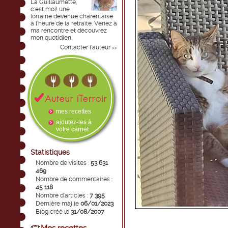
La Guillaumette,
c'est moi! une
lorraine devenue charentaise
à l'heure de la retraite. Venez à
ma rencontre et découvrez
mon quotidien.
Contacter l'auteur
>>
mes recettes
ajoutez-les à
votre carnet
Statistiques
Nombre de visites :
53 631
469
Nombre de commentaires :
45 118
Nombre d'articles :
7 395
Dernière màj le
06/01/2023
Blog créé le
31/08/2007