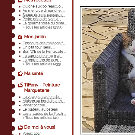
Mes recettes
Quiche aux poireaux, o ...
Au menu ce dimanche... ...
Soupe de pois cassés a ...
Petite déco de Noël à ...
La gourmandise du dima ...
> Tous les articles (
2335
)
Mon jardin
Concours des maisons f ...
Un p'tit tour fleuri, ...
Bon WE de la Pentecôte ...
Le composteur, 19 mai ...
La protection de la pl ...
> Tous les articles (
433
)
Ma santé
Tiffany - Peinture
Marqueterie
Le village alsacien de ...
Maison au bord de la m ...
Roger bricole.....
Le plateau au bateau
Les arcades de La Roch ...
> Tous les articles (
41
)
De moi à vous!
Voeux 2023