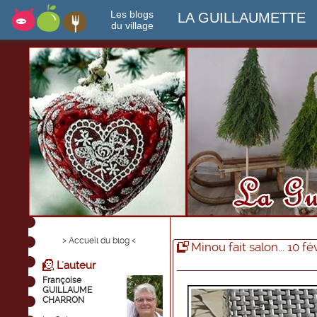
Les blogs
LA GUILLAUMETTE
du village
> Accueil du blog <
Minou fait salon... 10 fé
L'auteur
Françoise
GUILLAUME
CHARRON