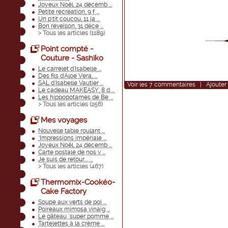
Joyeux Noël, 24 décemb ...
Petite récréation, 9 f ...
Un p'tit coucou, 11 ja ...
Bon réveillon, 31 déce ...
> Tous les articles (
1189
)
Point compté -
Couture - Sashiko
Le carrelet d'Isabelle ...
Des fils d'Aloe Vera, ...
SAL d'Isabelle Vautier ...
Voir
les
7
commentaires
|
Ajouter
Le cadeau MAKEASY, 8 d ...
Les hippopotames de Be ...
> Tous les articles (
256
)
Mes voyages
Nouvelle table roulant ...
"Impressions impériale ...
Joyeux Noël, 24 décemb ...
Carte postale de nos v ...
Je suis de retour.... ...
> Tous les articles (
467
)
Thermomix-Cookéo-
Cake Factory
Soupe aux verts de poi ...
Poireaux mimosa vinaig ...
Le gâteau "super pomme ...
Tartelettes à la crème ...